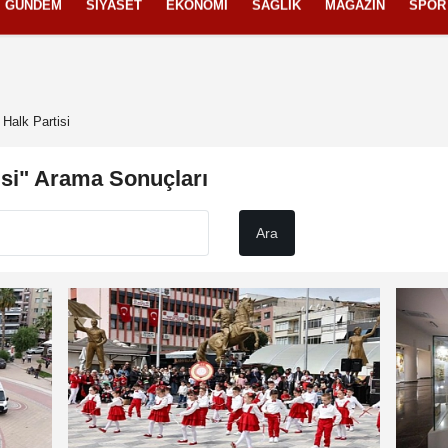
GÜNDEM
SIYASET
EKONOMI
SAĞLIK
MAGAZIN
SPOR
izlilik İlkeleri
Halk Partisi
isi" Arama Sonuçları