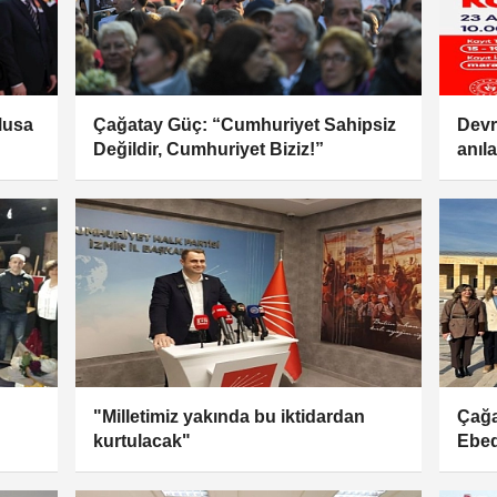
 Musa
Çağatay Güç: “Cumhuriyet Sahipsiz
Devr
Değildir, Cumhuriyet Biziz!”
anıl
"Milletimiz yakında bu iktidardan
Çağa
kurtulacak"
Ebed