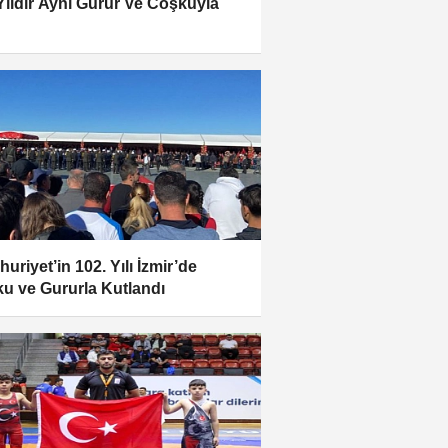
Yıldır Aynı Gurur Ve Coşkuyla
uriyet’in 102. Yılı İzmir’de
u ve Gururla Kutlandı