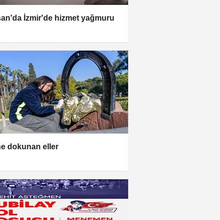
san'da İzmir'de hizmet yağmuru
he dokunan eller