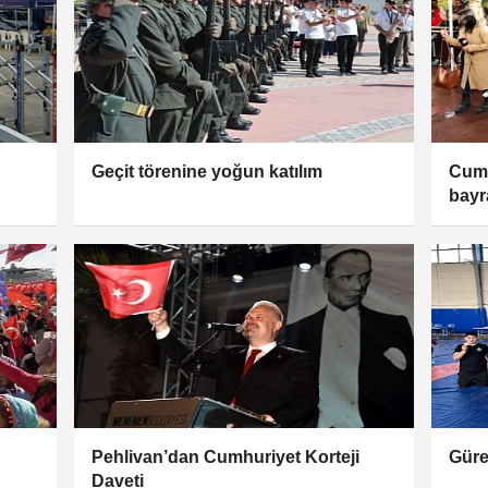
Geçit törenine yoğun katılım
Cumh
bayr
Pehlivan’dan Cumhuriyet Korteji
Gür
Daveti