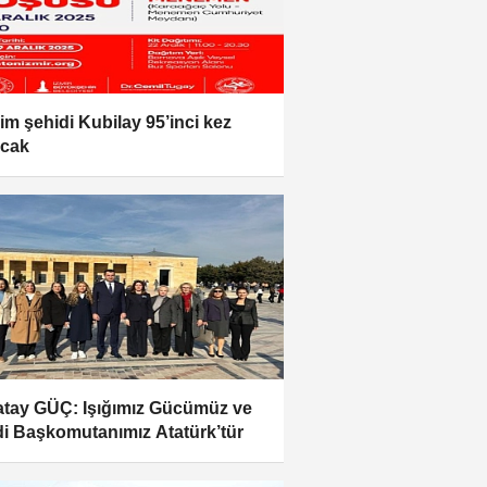
im şehidi Kubilay 95’inci kez
acak
tay GÜÇ: Işığımız Gücümüz ve
i Başkomutanımız Atatürk’tür