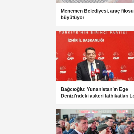
Menemen Belediyesi, araç filos
büyütüyor
Bağcıoğlu: Yunanistan’ın Ege
Denizi’ndeki askeri tatbikatları 
ve Paris’in doğrudan ihlalidir