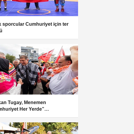
k sporcular Cumhuriyet için ter
ü
kan Tugay, Menemen
huriyet Her Yerde”
amalarına katıldı