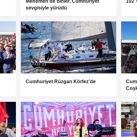
Menemen'de binler, Cumhuriyet
102 
sevgisiyle yürüdü
Cumhuriyet Rüzgarı Körfez’de
Cumh
Coşk