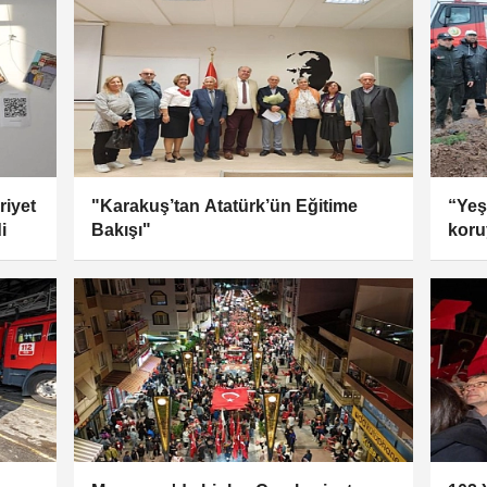
riyet
"Karakuş’tan Atatürk’ün Eğitime
“Yeş
i
Bakışı"
koru