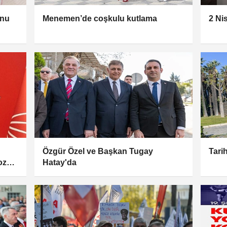
unu
Menemen’de coşkulu kutlama
2 Ni
Özgür Özel ve Başkan Tugay
Tari
Lozan
Hatay'da