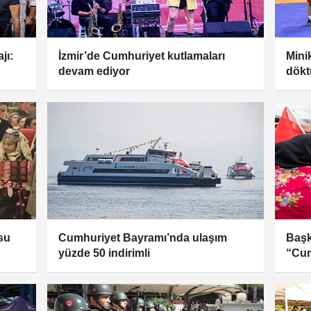
jı:
İzmir’de Cumhuriyet kutlamaları
Mini
devam ediyor
dökt
su
Cumhuriyet Bayramı’nda ulaşım
Baş
yüzde 50 indirimli
“Cum
kutl