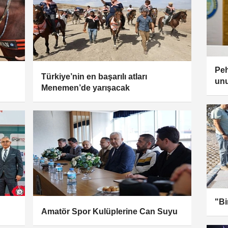
Peh
Türkiye’nin en başarılı atları
un
Menemen’de yarışacak
"Bi
Amatör Spor Kulüplerine Can Suyu