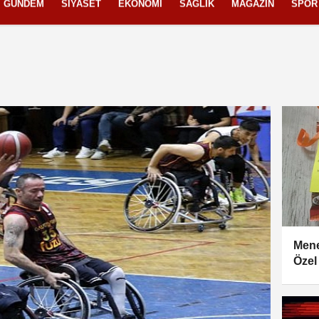
GÜNDEM
SIYASET
EKONOMI
SAĞLIK
MAGAZIN
SPOR
izlilik İlkeleri
Mene
Özel