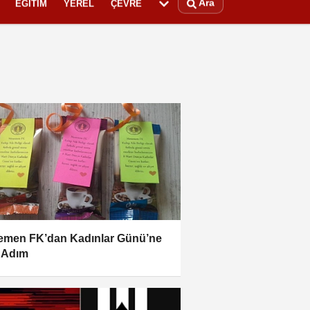
Ara
EĞITIM
YEREL
ÇEVRE
men FK’dan Kadınlar Günü’ne
 Adım