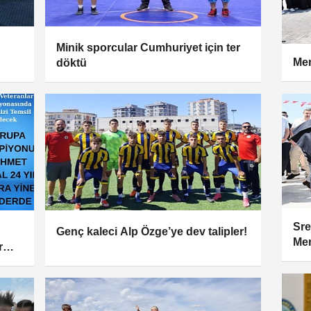
Minik sporcular Cumhuriyet için ter
Men
döktü
Sre
Genç kaleci Alp Özge’ye dev talipler!
Men
r