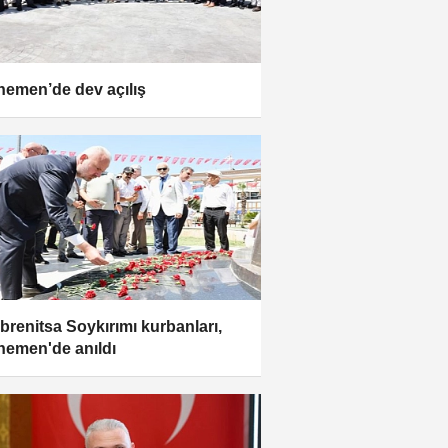
emen’de dev açılış
brenitsa Soykırımı kurbanları,
emen'de anıldı