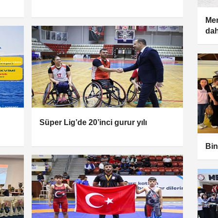
Men
da
n
Süper Lig’de 20’inci gurur yılı
Bin