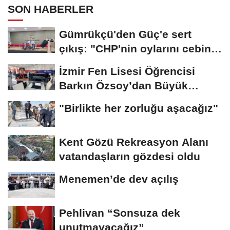
İş Birliği Güçleniyor
SON HABERLER
Gümrükçü'den Güç'e sert
çıkış: "CHP'nin oylarını cebine
koyup...
İzmir Fen Lisesi Öğrencisi
Barkın Özsoy’dan Büyük
Başarı
"Birlikte her zorluğu aşacağız"
Kent Gözü Rekreasyon Alanı
vatandaşların gözdesi oldu
Menemen’de dev açılış
Pehlivan “Sonsuza dek
unutmayacağız”