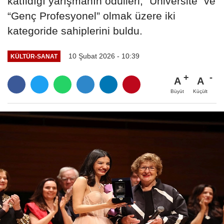
katıldığı yarışmanın ödülleri, “Üniversite” ve
“Genç Profesyonel” olmak üzere iki
kategoride sahiplerini buldu.
10 Şubat 2026 - 10:39
KÜLTÜR-SANAT
A
A
Büyüt
Küçült