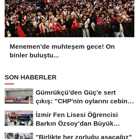
Menemen'de muhteşem gece! On
binler buluştu...
SON HABERLER
Gümrükçü'den Güç'e sert
çıkış: "CHP'nin oylarını cebine
koyup...
İzmir Fen Lisesi Öğrencisi
Barkın Özsoy’dan Büyük
Başarı
"Birlikte her zorluğu aşacağız"