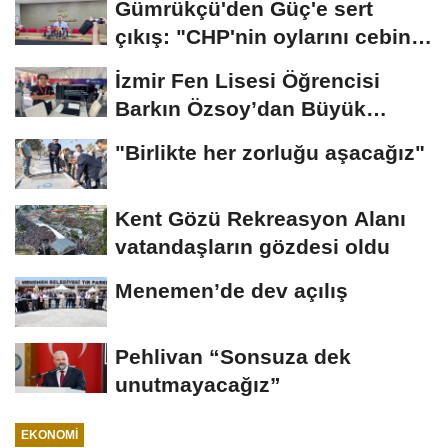
Gümrükçü'den Güç'e sert
çıkış: "CHP'nin oylarını cebine
koyup...
İzmir Fen Lisesi Öğrencisi
Barkın Özsoy’dan Büyük
Başarı
"Birlikte her zorluğu aşacağız"
Kent Gözü Rekreasyon Alanı
vatandaşların gözdesi oldu
Menemen’de dev açılış
Pehlivan “Sonsuza dek
unutmayacağız”
EKONOMI