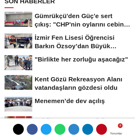
SON HABERLER
Gümrükçü'den Güç'e sert
çıkış: "CHP'nin oylarını cebine
koyup...
İzmir Fen Lisesi Öğrencisi
Barkın Özsoy’dan Büyük
Başarı
"Birlikte her zorluğu aşacağız"
Kent Gözü Rekreasyon Alanı
vatandaşların gözdesi oldu
Menemen’de dev açılış
Pehlivan “Sonsuza dek
unutmayacağız”
Yorumlar
Yorumlar